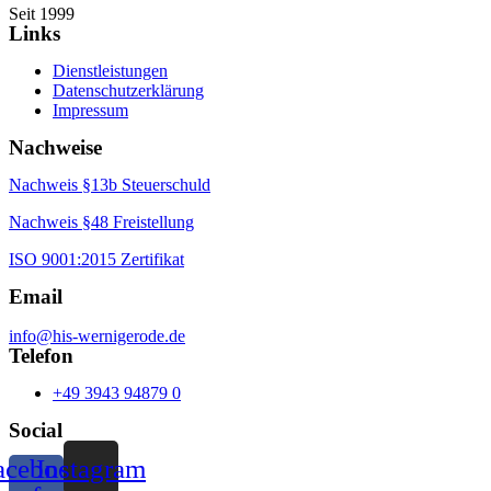
Seit 1999
Links
Dienstleistungen
Datenschutzerklärung
Impressum
Nachweise
Nachweis §13b Steuerschuld
Nachweis §48
Freistellung
ISO 9001:2015 Zertifikat
Email
info@his-wernigerode.de
Telefon
+49 3943 94879 0
Social
acebook-
Instagram