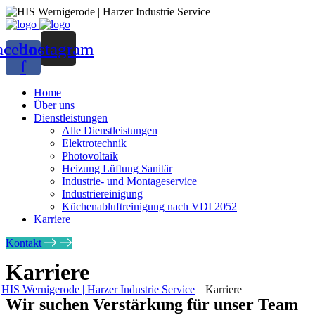
acebook-
Instagram
f
Home
Über uns
Dienstleistungen
Alle Dienstleistungen
Elektrotechnik
Photovoltaik
Heizung Lüftung Sanitär
Industrie- und Montage­service
Industrie­reinigung
Küchenabluftreinigung nach VDI 2052
Karriere
Kontakt
Karriere
HIS Wernigerode | Harzer Industrie Service
Karriere
Wir suchen Verstärkung für unser Team